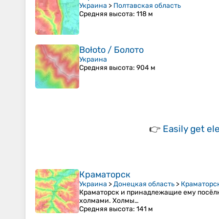
Украина
>
Полтавская область
Средняя высота
: 118 м
Bołoto / Болото
Украина
Средняя высота
: 904 м
👉
Easily
get el
Краматорск
Украина
>
Донецкая область
>
Краматорс
Краматорск и принадлежащие ему посёлки
холмами. Холмы…
Средняя высота
: 141 м