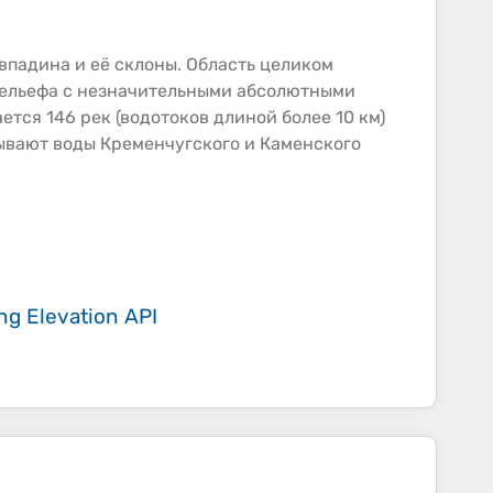
впадина и её склоны. Область целиком
рельефа с незначительными абсолютными
тся 146 рек (водотоков длиной более 10 км)
мывают воды Кременчугского и Каменского
ing
Elevation API