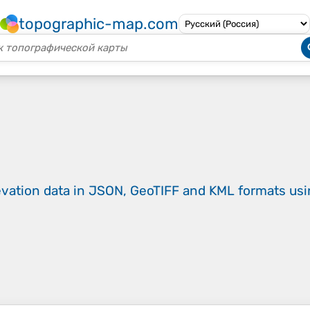
topographic-map.com
evation data in JSON, GeoTIFF and KML formats
us