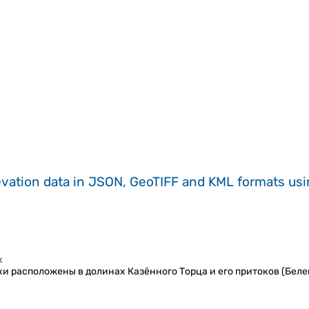
evation data in JSON, GeoTIFF and KML formats
us
к
 расположены в долинах Казённого Торца и его притоков (Белен