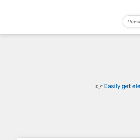
👉
Easily
get el