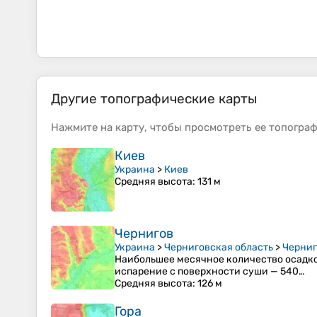
Другие топографические карты
Нажмите на
карту
, чтобы просмотреть ее
топогра
Киев
Украина
>
Киев
Средняя высота
: 131 м
Чернигов
Украина
>
Черниговская область
>
Черниг
Наибольшее месячное количество осадков 
испарение с поверхности суши — 540…
Средняя высота
: 126 м
Гора