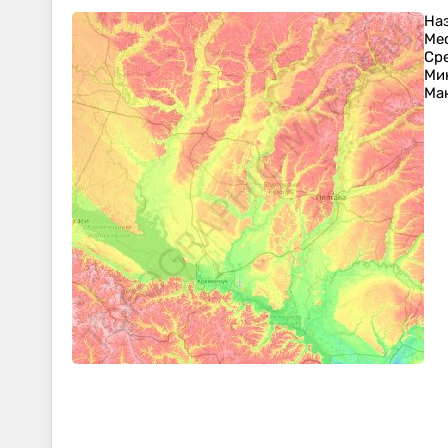
На
Ме
Ср
Ми
Ма