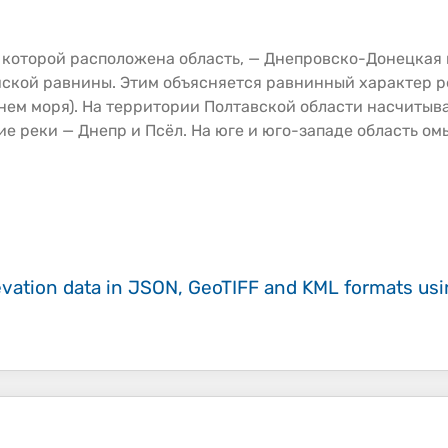
 которой расположена область, — Днепровско-Донецкая 
ской равнины. Этим объясняется равнинный характер 
нем моря). На территории Полтавской области насчитывае
е реки — Днепр и Псёл. На юге и юго-западе область о
evation data in JSON, GeoTIFF and KML formats
us